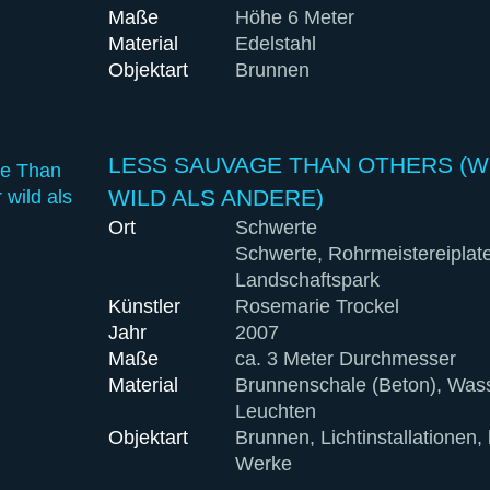
Maße
Höhe 6 Meter
Material
Edelstahl
Objektart
Brunnen
LESS SAUVAGE THAN OTHERS (
WILD ALS ANDERE)
Ort
Schwerte
Schwerte, Rohrmeistereiplat
Landschaftspark
Künstler
Rosemarie Trockel
Jahr
2007
Maße
ca. 3 Meter Durchmesser
Material
Brunnenschale (Beton), Wass
Leuchten
Objektart
Brunnen, Lichtinstal­lationen,
Werke