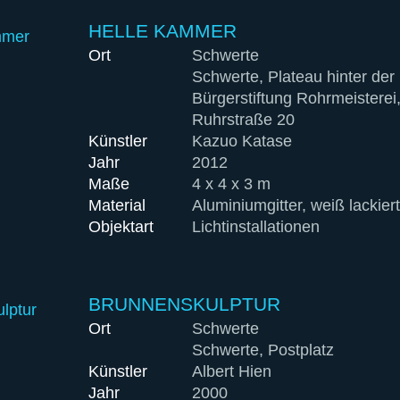
HELLE KAMMER
Ort
Schwerte
Schwerte, Plateau hinter der
Bürgerstiftung Rohrmeisterei
Ruhrstraße 20
Künstler
Kazuo Katase
Jahr
2012
Maße
4 x 4 x 3 m
Material
Aluminiumgitter, weiß lackiert
Objektart
Lichtinstal­lationen
BRUNNENSKULPTUR
Ort
Schwerte
Schwerte, Postplatz
Künstler
Albert Hien
Jahr
2000