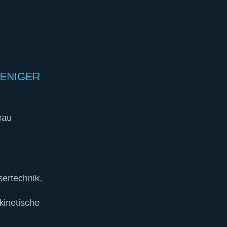
WENIGER
eau
ertechnik,
 kinetische