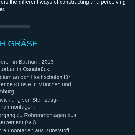
ders the different ways of constructing and perceiving
me.
CH GRÄSEL
oren in Bochum; 2013
torben in Osnabrück.
dium an den Hochschulen für
dende Künste in München und
mburg.
wicklung von Steinzeug-
hrenmontagen.
ergang zu Röhrenmontagen aus
erzement (AC).
renmontagen aus Kunststoff