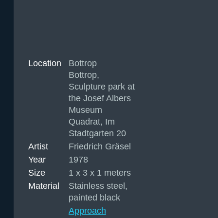
Location
Bottrop
Bottrop,
Sculpture park at
the Josef Albers
Museum
Quadrat, Im
Stadtgarten 20
Artist
Friedrich Gräsel
Year
1978
Size
1 x 3 x 1 meters
Material
Stainless steel,
painted black
Approach