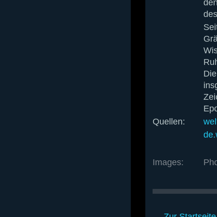
den
des
Sei
Grä
Wis
Ruh
Die
ins
Zei
Epo
Quellen:
wel
de.
Images:
Pho
← Zur Startseite