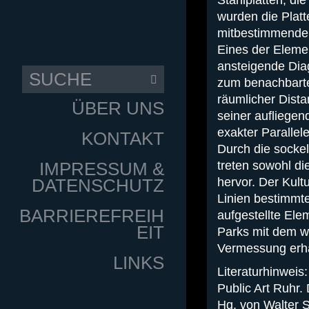
Stahlplatten, die
wurden die Platt
mitbestimmenden
Eines der Elemen
ansteigende Diag
zum benachbarte
räumlicher Dist
ÜBER UNS
seiner aufliege
exakter Parallel
KONTAKT
Durch die socke
treten sowohl di
IMPRESSUM &
hervor. Der Kul
DATENSCHUTZ
Linien bestimmt
BARRIEREFREIH
aufgestellte El
EIT
Parks mit dem w
Vermessung erh
LINKS
Literaturhinweis:
Public Art Ruhr.
Hg. von Walter S