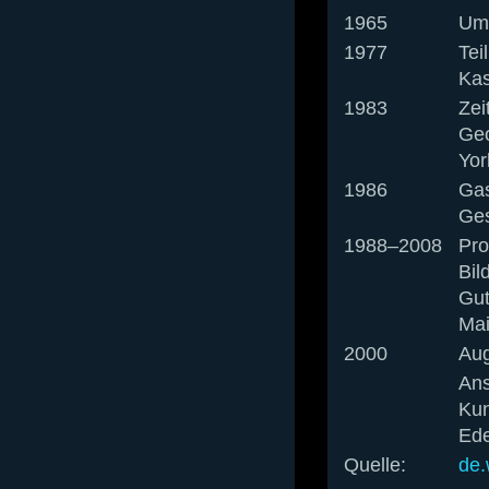
1965
Umz
1977
Tei
Kas
1983
Zei
Geo
Yor
1986
Gas
Ges
1988–2008
Pro
Bil
Gut
Mai
2000
Aug
Ans
Kun
Ede
Quelle:
de.