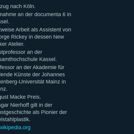
ug nach Köln.
lnahme an der documenta 6 in
sel.
tweise Arbeit als Assistent von
rge Rickey in dessen New
ker Atelier.
tprofessor an der
amthochschule Kassel.
fessor an der Akademie für
dende Künste der Johannes
enberg-Universität Mainz in
nz.
ust Macke Preis.
gar Nierhoff gilt in der
stgeschichte als Pionier der
lstahlplastik.
wikipedia.org