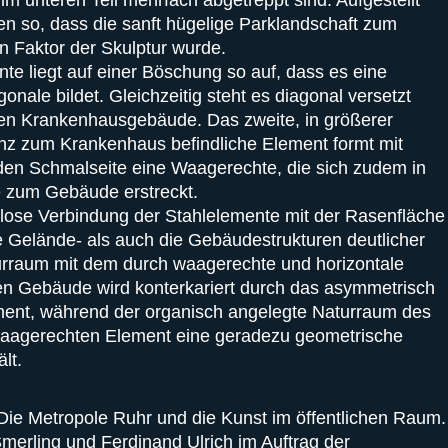
 im unteren Teil mehrfach abgetreppt sind. Aufgestellt
en so, dass die sanft hügelige Parklandschaft zum
 Faktor der Skulptur wurde.
te liegt auf einer Böschung so auf, dass es eine
onale bildet. Gleichzeitig steht es diagonal versetzt
n Krankenhausgebäude. Das zweite, in größerer
anz zum Krankenhaus befindliche Element formt mit
nden Schmalseite eine Waagerechte, die sich zudem in
e zum Gebäude erstreckt.
llose Verbindung der Stahlelemente mit der Rasenfläche
e Gelände- als auch die Gebäudestrukturen deutlicher
turraum mit dem durch waagerechte und horizontale
en Gebäude wird konterkariert durch das asymmetrisch
ement, während der organisch angelegte Naturraum des
aagerechten Element eine geradezu geometrische
ält.
 Die Metropole Ruhr und die Kunst im öffentlichen Raum.
merling und Ferdinand Ulrich im Auftrag der