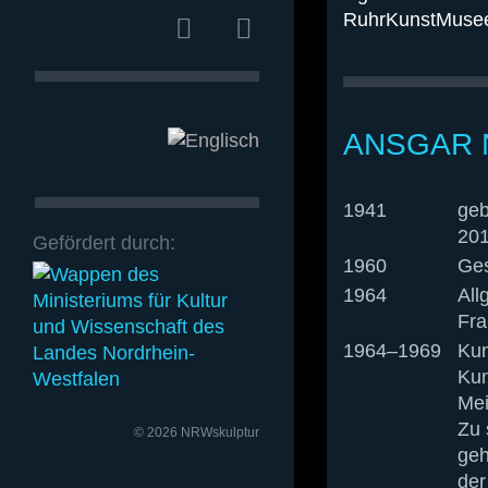
RuhrKunstMuseen
ANSGAR 
1941
geb
201
Gefördert durch:
1960
Ges
1964
All
Fra
1964–1969
Kun
Kun
Mei
Zu 
© 2026 NRWskulptur
geh
der