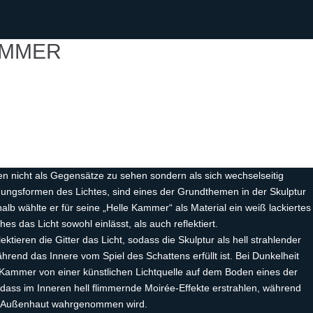
AMMER
ten nicht als Gegensätze zu sehen sondern als sich wechselseitig
ungsformen des Lichtes, sind eines der Grundthemen in der Skulptur
lb wählte er für seine „Helle Kammer“ als Material ein weiß lackiertes
hes das Licht sowohl einlässt, als auch reflektiert.
ktieren die Gitter das Licht, sodass die Skulptur als hell strahlender
hrend das Innere vom Spiel des Schattens erfüllt ist. Bei Dunkelheit
e Kammer von einer künstlichen Lichtquelle auf dem Boden eines der
sodass im Inneren hell flimmernde Moirée-Effekte erstrahlen, während
le Außenhaut wahrgenommen wird.