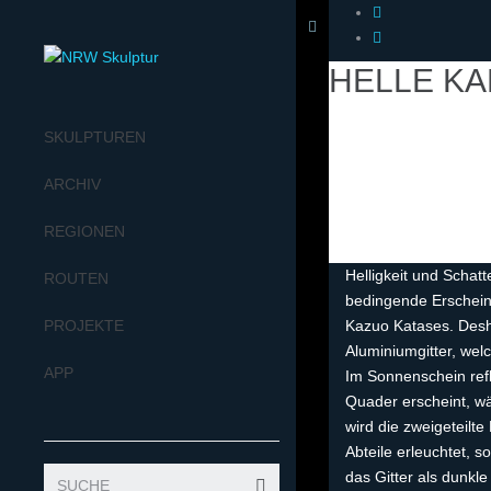
HELLE K
SKULPTUREN
ARCHIV
REGIONEN
Helligkeit und Schat
ROUTEN
bedingende Erschein
PROJEKTE
Kazuo Katases. Desha
Aluminiumgitter, welc
APP
Im Sonnenschein refle
Quader erscheint, wä
wird die zweigeteilt
Abteile erleuchtet, 
das Gitter als dunk