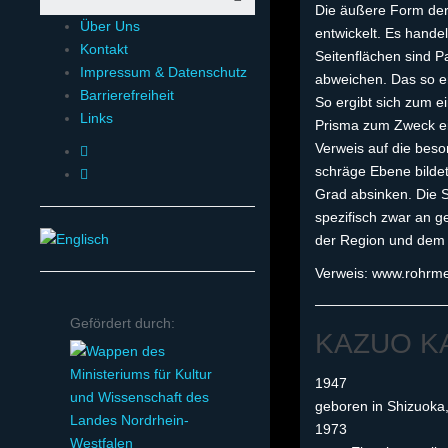
Die äußere Form der 
Über Uns
entwickelt. Es hande
Kontakt
Seitenflächen sind 
Impressum & Datenschutz
abweichen. Das so en
Barrierefreiheit
So ergibt sich zum e
Links
Prisma zum Zweck ei
Verweis auf die bes
schräge Ebene bilde
Grad absinken. Die Sk
spezifisch zwar an g
der Region und dem
Verweis: www.rohrme
Gefördert durch:
KAZUO K
1947
geboren in Shizuoka, 
1973